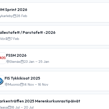
DM Sprint 2026
ykarleby
28 Feb
allestafett / Parstafett -2026
Vörå
7 Feb
FSSM 2026
Ekenäs
23 Jan – 25 Jan
FIS Tykkikisat 2025
Muonio
14 Nov – 16 Nov
arkenträffen 2025 Merenkurkunrastipäivät
Vaasa
18 Jul – 20 Jul