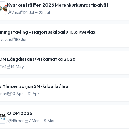
Kvarkenträffen 2026 Merenkurkunrastipäivät
Vasa
21 Jul – 23 Jul
äningstävling - Harjoituskilpailu 10.6 Kvevlax
vevlax
10 Jun
DM Långdistans/Pitkämatka 2026
Vörå
14 May
S Yleisen sarjan SM-kilpailu / Inari
Inari
10 Apr – 12 Apr
ÖIDM 2026
Närpes
7 Mar – 8 Mar