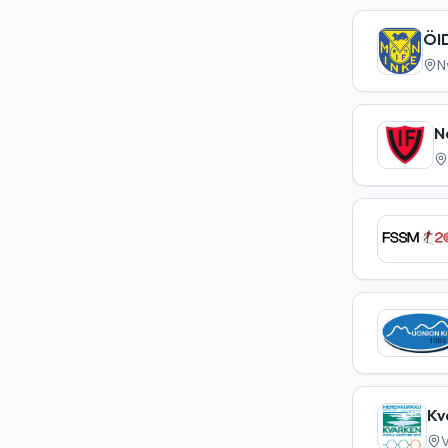
ÖI
N
N
Kv