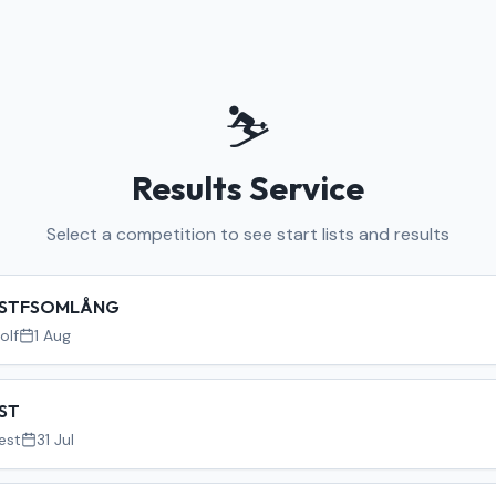
⛷️
Results Service
Select a competition to see start lists and results
STFSOMLÅNG
olf
1 Aug
ST
est
31 Jul