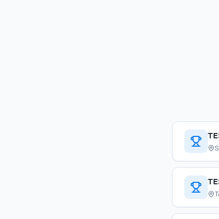
TE
S
TE
T