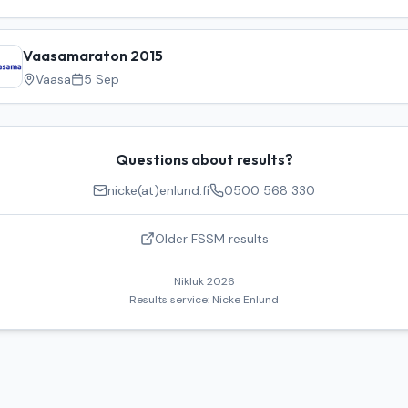
Vaasamaraton 2015
Vaasa
5 Sep
Questions about results?
nicke(at)enlund.fi
0500 568 330
Older FSSM results
Nikluk
2026
Results service:
Nicke Enlund