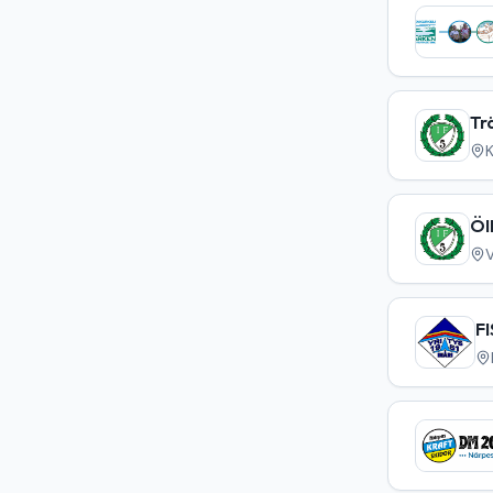
Tr
K
ÖI
FI