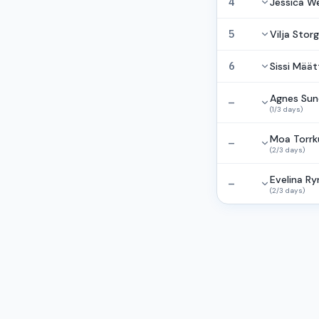
4
Jessica W
5
Vilja Stor
6
Sissi Määt
Agnes Sun
—
(
1
/
3
days
)
Moa Torrku
—
(
2
/
3
days
)
Evelina R
—
(
2
/
3
days
)