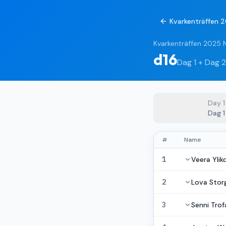
Kvarkenträffen 
Kvarkenträffen 2025 
d16
Dag 1 + Dag 2
Day
1
Dag 1
#
Name
1
Veera Ylik
2
Lova Stor
3
Senni Trof