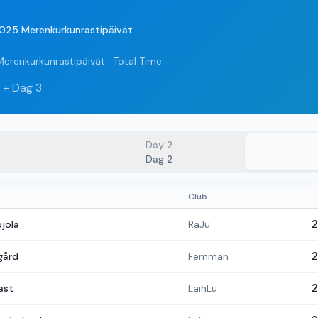
2025 Merenkurkunrastipäivät
Merenkurkunrastipäivät
·
Total Time
 + Dag 3
Day
2
Dag 2
Club
ojola
RaJu
2
gård
Femman
2
ast
LaihLu
2