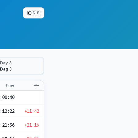
🇬🇧
Day
3
Dag 3
Time
+/-
:00:40
:12:22
+11:42
:21:56
+21:16