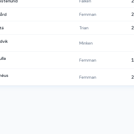
esterlund
Falken
2
gård
Femman
2
tä
Trian
2
dvik
Minken
lla
Femman
1
ynéus
Femman
2