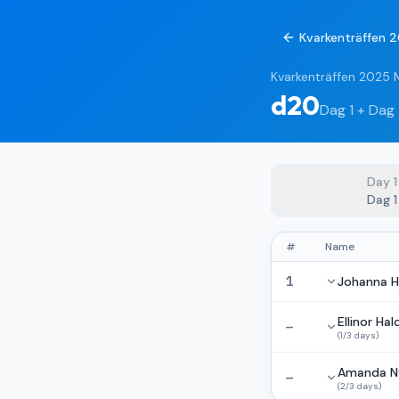
Kvarkenträffen 
Kvarkenträffen 2025 
d20
Dag 1 + Dag
Day
1
Dag 1
#
Name
1
Johanna H
Ellinor Ha
—
(
1
/
3
days
)
Amanda N
—
(
2
/
3
days
)