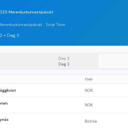
2025 Merenkurkunrastipäivät
Merenkurkunrastipäivät
·
Total Time
 2 + Dag 3
Day
2
Dag 2
Club
äggkvist
NOK
lonen
NOK
ynäs
Botnia