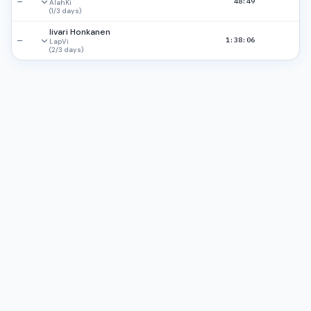
—
48:49
AlahKi
(
1
/
3
days
)
Iivari Honkanen
—
1:38:06
LapVi
(
2
/
3
days
)