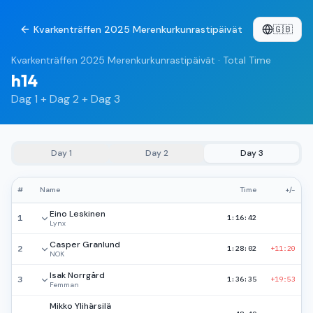
Kvarkenträffen 2025 Merenkurkunrastipäivät
🇬🇧
Kvarkenträffen 2025 Merenkurkunrastipäivät
·
Total Time
h14
Dag 1 + Dag 2 + Dag 3
Day
1
Day
2
Day
3
#
Name
Time
+/-
Eino Leskinen
1
1:16:42
Lynx
Casper Granlund
2
1:28:02
+11:20
NOK
Isak Norrgård
3
1:36:35
+19:53
Femman
Mikko Ylihärsilä