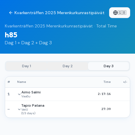
Kvarkenträffen 2025 Merenkurkunrastipäivät
🇬🇧
Kvarkenträffen 2025 Merenkurkunrastipäivät
·
Total Time
h85
Dag 1 + Dag 2 + Dag 3
Day
1
Day
2
Day
3
#
Name
Time
+/-
Aimo Salmi
1
2:17:16
VaaSu
Tapio Patana
—
27:39
VetU
(
1
/
3
days
)